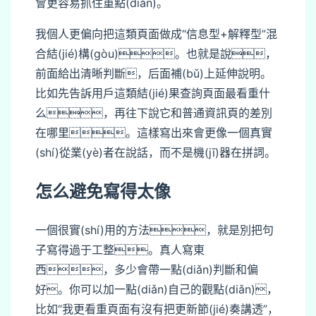
會更容易抓住重點(diǎn)。
我個人更偏向把這類頁面做成“信息型+解釋型”混
合結(jié)構(gòu)。也就是說，
前面給出清晰判斷，后面補(bǔ)上延伸說明。
比如先告訴用戶這類結(jié)果查詢頁面最看重什
么，再往下說它和普通資訊頁的差別
在哪里。這樣寫出來會更像一個真實
(shí)從業(yè)者在說話，而不是機(jī)器在拼詞。
怎么避免寫得太像
一個很實(shí)用的方法，就是別把句
子寫得過于工整。真人寫東
西，多少會帶一點(diǎn)判斷和偏
好。你可以加一點(diǎn)自己的觀點(diǎn)，
比如“我更看重頁面有沒有把更新節(jié)奏講透”，