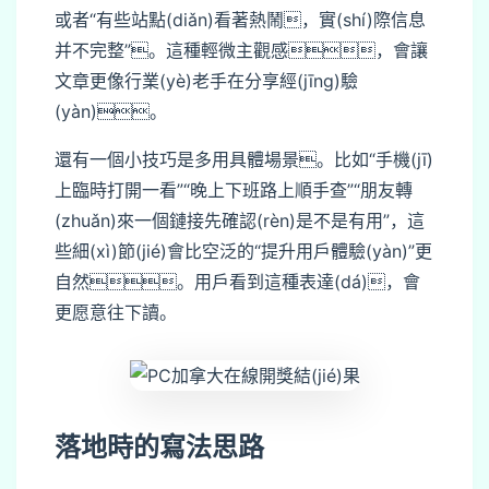
或者“有些站點(diǎn)看著熱鬧，實(shí)際信息
并不完整”。這種輕微主觀感，會讓
文章更像行業(yè)老手在分享經(jīng)驗
(yàn)。
還有一個小技巧是多用具體場景。比如“手機(jī)
上臨時打開一看”“晚上下班路上順手查”“朋友轉
(zhuǎn)來一個鏈接先確認(rèn)是不是有用”，這
些細(xì)節(jié)會比空泛的“提升用戶體驗(yàn)”更
自然。用戶看到這種表達(dá)，會
更愿意往下讀。
落地時的寫法思路