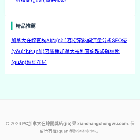
精品推薦
m
加拿大在線查詢
AI內(nèi)容
搜索熱詞
流量分析
SEO優
(yōu)化
內(nèi)容營銷
加拿大福利查詢
趨勢解讀
關
(guān)鍵詞布局
© 2026
PC加拿大在線開獎結(jié)果 xianshangchongwu.com
. 保
留所有權(quán)利。