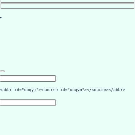
<abbr id="uoqym"><source id="uoqym"></source></abbr>