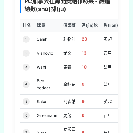
PC加拿大在線開獎結(jié)果 - 維羅
納數(shù)據(jù)
排名
球員
俱樂部
進(jìn)球
聯(lián)賽
20
1
Salah
利物浦
英超
13
2
Vlahovic
尤文
意甲
10
3
Wahi
馬賽
法甲
Ben
9
4
摩納哥
法甲
Yedder
9
5
Saka
阿森納
英超
6
6
Griezmann
馬競
西甲
勒沃庫
6
7
Xhaka
德甲