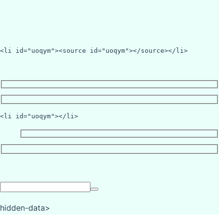
<li id="uoqym"><source id="uoqym"></source></li>
<li id="uoqym"></li>
hidden-data>