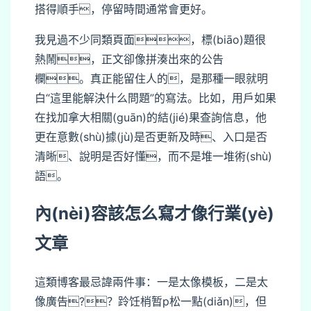
搭得順手，停留時間通常會更好。
我見過不少同類頁面，標(biāo)題很
熱鬧，正文卻像拼湊出來的公告
欄。真正能留住人的，是那種一眼就明
白“這里能解決什么問題”的寫法。比如，用戶如果
在找加拿大相關(guān)的結(jié)果查詢信息，他
更在意數(shù)據(jù)是否更新及時、入口是否
清晰、說明是否好懂，而不是堆一堆術(shù)
語。
內(nèi)容該怎么寫才像行業(yè)
文章
這類博客最忌諱兩件事：一是太像模板，二是太
像廣告?？跉饪梢暂p松一點(diǎn)，但