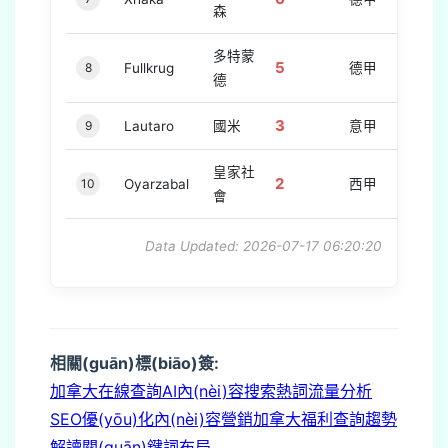
森
多特蒙
5
8
Fullkrug
德甲
德
3
9
Lautaro
國米
意甲
皇家社
2
10
Oyarzabal
西甲
會
Data Updated: 2026-07-17 06:20:20
相關(guān)標(biāo)簽:
加拿大在線查詢
AI內(nèi)容
搜索熱詞
流量分析
SEO優(yōu)化
內(nèi)容營銷
加拿大福利查詢
趨勢
解讀
關(guān)鍵詞布局