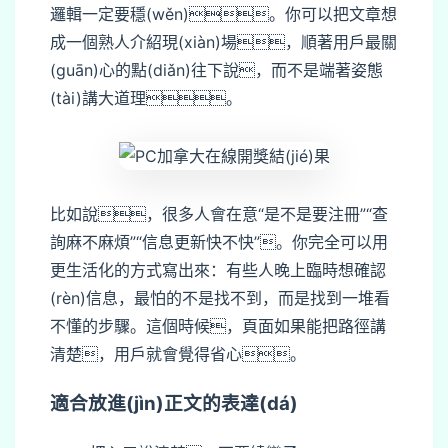
邏輯一定要穩(wěn)。你可以把文章想
成一個熟人介紹現(xiàn)場，順著用戶最關
(guān)心的點(diǎn)往下說，而不是端著姿態
(tài)講大道理。
比如說，很多人會在意“是不是要注冊”“查
詢麻不麻煩”“信息更新快不快”。你完全可以用
更生活化的方式寫出來：有些人晚上臨時想確認
(rèn)信息，最怕的不是找不到，而是找到一堆看
不懂的步驟。這個時候，頁面如果能把路徑講
清楚，用戶就會覺得省心。
適合放進(jìn)正文的表達(dá)