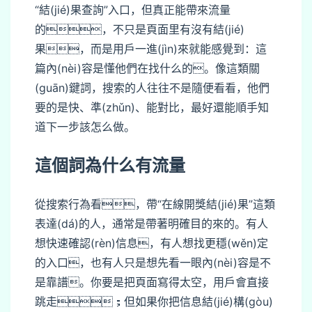
“結(jié)果查詢”入口，但真正能帶來流量
的，不只是頁面里有沒有結(jié)
果，而是用戶一進(jìn)來就能感覺到：這
篇內(nèi)容是懂他們在找什么的。像這類關
(guān)鍵詞，搜索的人往往不是隨便看看，他們
要的是快、準(zhǔn)、能對比，最好還能順手知
道下一步該怎么做。
這個詞為什么有流量
從搜索行為看，帶“在線開獎結(jié)果”這類
表達(dá)的人，通常是帶著明確目的來的。有人
想快速確認(rèn)信息，有人想找更穩(wěn)定
的入口，也有人只是想先看一眼內(nèi)容是不
是靠譜。你要是把頁面寫得太空，用戶會直接
跳走；但如果你把信息結(jié)構(gòu)