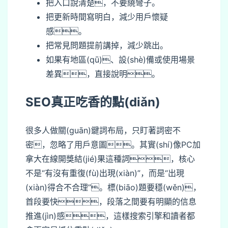
把入口說清楚，不要繞彎子。
把更新時間寫明白，減少用戶懷疑
感。
把常見問題提前講掉，減少跳出。
如果有地區(qū)、設(shè)備或使用場景
差異，直接說明。
SEO真正吃香的點(diǎn)
很多人做關(guān)鍵詞布局，只盯著詞密不
密，忽略了用戶意圖。其實(shí)像PC加
拿大在線開獎結(jié)果這種詞，核心
不是“有沒有重復(fù)出現(xiàn)”，而是“出現
(xiàn)得合不合理”。標(biāo)題要穩(wěn)，
首段要快，段落之間要有明顯的信息
推進(jìn)感，這樣搜索引擎和讀者都